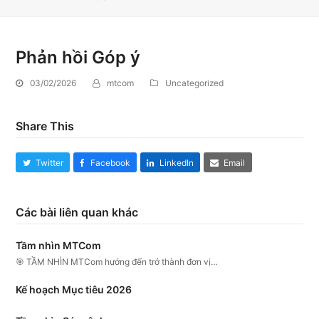
bmit
Phản hồi Góp ý
03/02/2026
mtcom
Uncategorized
Share This
Twitter
Facebook
LinkedIn
Email
Các bài liên quan khác
Tầm nhìn MTCom
🎯 TẦM NHÌN MTCom hướng đến trở thành đơn vị…
Kế hoạch Mục tiêu 2026