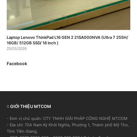
Laptop Lenovo ThinkPad L16 GEN 2 21SA000NVA (Ultra 7 255H/
16GB/ 512GB SSD/ 16 inch )
25/03/2026
Facebook
:: GIỚI THIỆU MTCOM
- Đơn vị chủ quản: CTY TNHH GIẢI PHÁP CÔNG NGHỆ MTCOM
- Địa chỉ: 70A Nam Kỳ Khởi Nghĩa, Phường 1, Thành phố Mỹ Tho,
Tỉnh Tiền Giang.