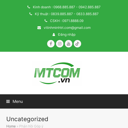
Kinh doanh : 0968.885.887 - 0942.885.887
Kỹ thuật : 0839.885.887 - 0833.885.887
CSKH : 0971.8888.09
vitinhminhtri.com@gmail.com
Đăng nhập
Facebook
Instagram
Youtube
Tiktok
Menu
Uncategorized
Home
»
Phản hồi Góp ý