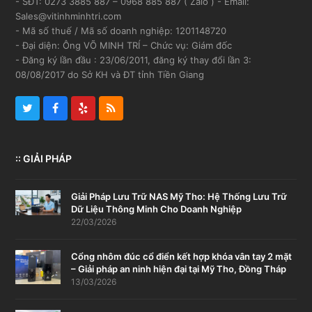
- SĐT: 0273 3885 887 – 0968 885 887 ( Zalo ) - Email:
Sales@vitinhminhtri.com
- Mã số thuế / Mã số doanh nghiệp: 1201148720
- Đại diện: Ông VÕ MINH TRÍ – Chức vụ: Giám đốc
- Đăng ký lần đầu : 23/06/2011, đăng ký thay đổi lần 3:
08/08/2017 do Sở KH và ĐT tỉnh Tiền Giang
Twitter
Facebook
Yelp
RSS
:: GIẢI PHÁP
Giải Pháp Lưu Trữ NAS Mỹ Tho: Hệ Thống Lưu Trữ
Dữ Liệu Thông Minh Cho Doanh Nghiệp
22/03/2026
Cổng nhôm đúc cổ điển kết hợp khóa vân tay 2 mặt
– Giải pháp an ninh hiện đại tại Mỹ Tho, Đồng Tháp
13/03/2026