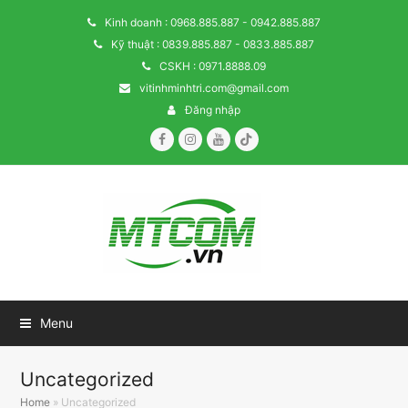
Kinh doanh : 0968.885.887 - 0942.885.887
Kỹ thuật : 0839.885.887 - 0833.885.887
CSKH : 0971.8888.09
vitinhminhtri.com@gmail.com
Đăng nhập
Facebook
Instagram
Youtube
Tiktok
Menu
Uncategorized
Home
»
Uncategorized