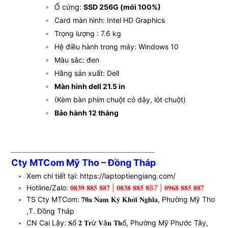
Ổ cứng:
SSD 256G (mới 100%)
Card màn hình: Intel HD Graphics
Trọng lượng : 7.6 kg
Hệ điều hành trong máy: Windows 10
Màu sắc: đen
Hãng sản xuất: Dell
Màn hình dell 21.5 in
(Kèm bàn phím chuột có dây, lót chuột)
Bảo hành 12 tháng
_______________________________________________
Cty MTCom Mỹ Tho – Đồng Tháp
Xem chi tiết tại: https://laptoptiengiang.com/
Hotline/Zalo:
𝟎𝟖𝟑𝟗 𝟖𝟖𝟓 𝟖𝟖𝟕 | 𝟎𝟖𝟑𝟖 𝟖𝟖𝟓 𝟖87 | 𝟎𝟗𝟔𝟖 𝟖𝟖𝟓 𝟖𝟖𝟕
TS Cty MTCom: 𝟕𝟎𝐚 𝐍𝐚𝐦 𝐊𝐲̀ 𝐊𝐡𝐨̛̉𝐢 𝐍𝐠𝐡𝐢̃𝐚, Phường Mỹ Tho
,T. Đồng Tháp
CN Cai Lậy: 𝐒ố 𝟐 𝐓𝐫ừ 𝐕ă𝐧 𝐓𝐡ố, Phường Mỹ Phước Tây,