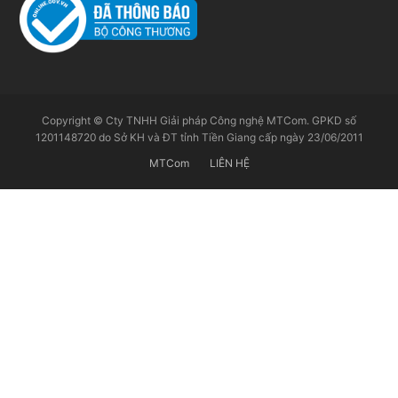
Copyright © Cty TNHH Giải pháp Công nghệ MTCom. GPKD số
1201148720 do Sở KH và ĐT tỉnh Tiền Giang cấp ngày 23/06/2011
MTCom
LIÊN HỆ