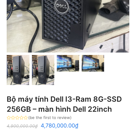
Bộ máy tính Dell I3-Ram 8G-SSD
256GB – màn hình Dell 22inch
(
be the first to review
)
Rated
4,780,000.00
₫
4,900,000.00
₫
0
out
of