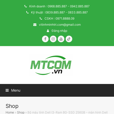
Kinh doanh : 0968.885.887 - 0942.885.887
Kỹ thuật : 0839.885.887 - 0833.885.887
CSKH : 0971.8888.09
vitinhminhtri.com@gmail.com
Đăng nhập
Facebook
Instagram
Youtube
Tiktok
Menu
Shop
Home
»
Shop
»
Bộ máy tính Dell I3-Ram 8G-SSD 256GB – màn hình Dell