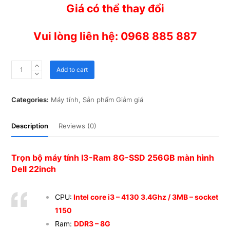
Giá có thể thay đổi
5
Vui lòng liên hệ: 0968 885 887
Bộ
Add to cart
máy
tính
Dell
Categories:
Máy tính
,
Sản phẩm Giảm giá
I3-
Ram
Description
Reviews (0)
8G-
SSD
256GB
Trọn bộ máy tính I3-Ram 8G-SSD 256GB màn hình
–
Dell 22inch
màn
hình
Dell
CPU:
Intel core i3 – 4130 3.4Ghz / 3MB – socket
22inch
1150
quantity
Ram:
DDR3 – 8G