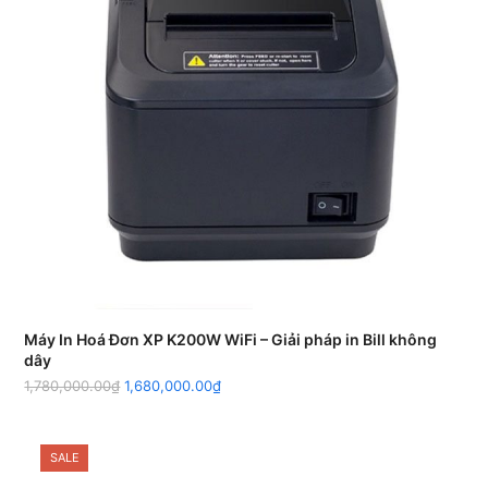
Máy In Hoá Đơn XP K200W WiFi – Giải pháp in Bill không
dây
1,780,000.00
₫
1,680,000.00
₫
SALE