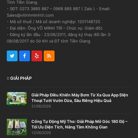
Tỉnh Tiền Giang.
- SĐT: 0273 3885 887 – 0968 885 887 ( Zalo ) - Email:
Sales@vitinhminhtri.com
- Mã số thuế / Mã số doanh nghiệp: 1201148720
- Đại diện: Ông VÕ MINH TRÍ – Chức vụ: Giám đốc
- Đăng ký lần đầu : 23/06/2011, đăng ký thay đổi lần 3:
08/08/2017 do Sở KH và ĐT tỉnh Tiền Giang
Twitter
Facebook
Yelp
RSS
:: GIẢI PHÁP
Giải Pháp Điều Khiển Máy Bơm Từ Xa Qua App Điện
Thoại Tưới Vườn Dừa, Sầu Riêng Hiệu Quả
21/06/2026
Cổng Tự Động Mỹ Tho: Giải Pháp Mở Góc 180 Độ –
Tối Ưu Diện Tích, Nâng Tầm Không Gian
12/06/2026