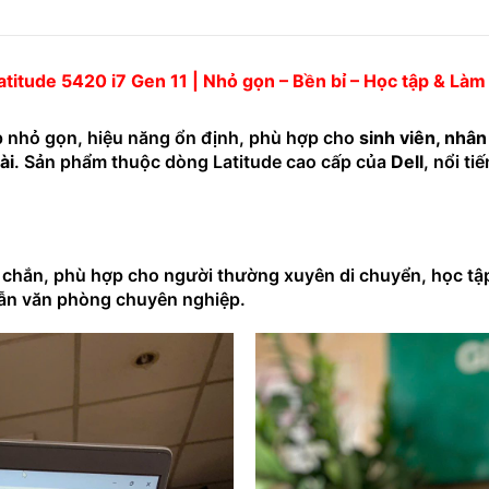
atitude 5420 i7 Gen 11 | Nhỏ gọn – Bền bỉ – Học tập & Làm
 nhỏ gọn, hiệu năng ổn định, phù hợp cho
sinh viên, nhân
ài
. Sản phẩm thuộc dòng Latitude cao cấp của
Dell
, nổi ti
c chắn, phù hợp cho người thường xuyên di chuyển, học tập
 lẫn văn phòng chuyên nghiệp.