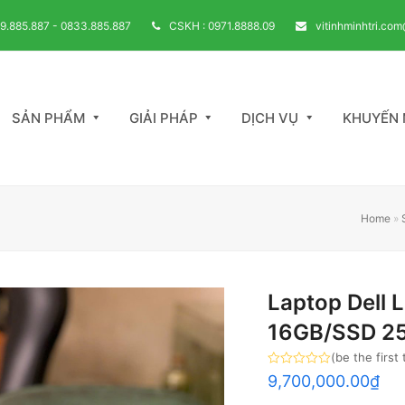
39.885.887 - 0833.885.887
CSKH : 0971.8888.09
vitinhminhtri.co
SẢN PHẨM
GIẢI PHÁP
DỊCH VỤ
KHUYẾN 
Home
»
Laptop Dell 
16GB/SSD 2
(
be the first
Rated
9,700,000.00
₫
0
out