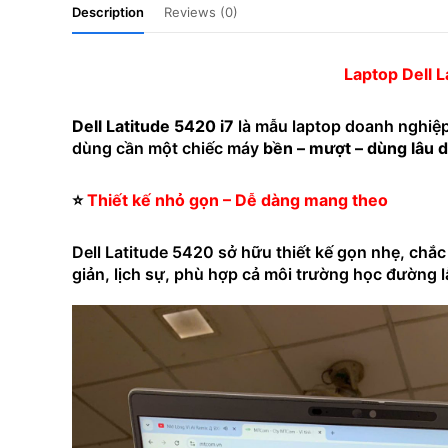
Description
Reviews (0)
Laptop Dell L
Dell Latitude 5420 i7
là mẫu laptop doanh nghiệp
dùng cần một chiếc máy
bền – mượt – dùng lâu d
⭐
Thiết kế nhỏ gọn – Dễ dàng mang theo
Dell Latitude 5420 sở hữu thiết kế gọn nhẹ, chắ
giản, lịch sự, phù hợp cả môi trường học đường