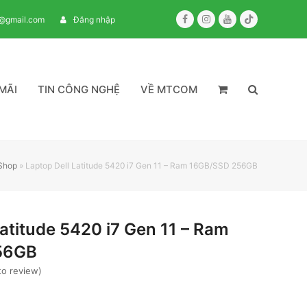
Facebook
Instagram
Youtube
Tiktok
m@gmail.com
Đăng nhập
MÃI
TIN CÔNG NGHỆ
VỀ MTCOM
Shop
»
Laptop Dell Latitude 5420 i7 Gen 11 – Ram 16GB/SSD 256GB
Latitude 5420 i7 Gen 11 – Ram
56GB
 to review
)