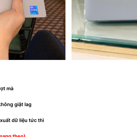
ượt mà
hông giật lag
uất dữ liệu tức thì
 mang theo)