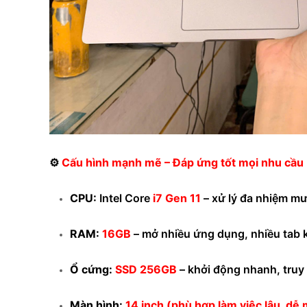
⚙️
Cấu hình mạnh mẽ – Đáp ứng tốt mọi nhu cầu
CPU:
Intel Core
i7 Gen 11
– xử lý đa nhiệm m
RAM:
16GB
– mở nhiều ứng dụng, nhiều tab k
Ổ cứng:
SSD 256GB
– khởi động nhanh, truy x
Màn hình:
14 inch (phù hợp làm việc lâu, dễ