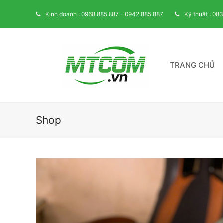
Kinh doanh : 0968.885.887 - 0942.885.887
Kỹ thuật : 08
TRANG CHỦ
Shop