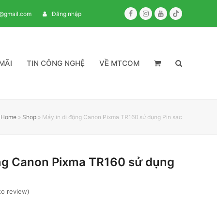
Facebook
Instagram
Youtube
Tiktok
m@gmail.com
Đăng nhập
MÃI
TIN CÔNG NGHỆ
VỀ MTCOM
Home
»
Shop
»
Máy in di động Canon Pixma TR160 sử dụng Pin sạc
ộng Canon Pixma TR160 sử dụng
 to review
)