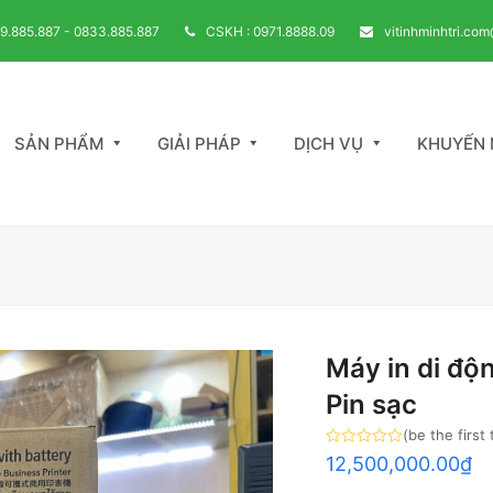
39.885.887 - 0833.885.887
CSKH : 0971.8888.09
vitinhminhtri.co
SẢN PHẨM
GIẢI PHÁP
DỊCH VỤ
KHUYẾN 
Máy in di đ
Pin sạc
(
be the first
Rated
12,500,000.00
₫
0
out