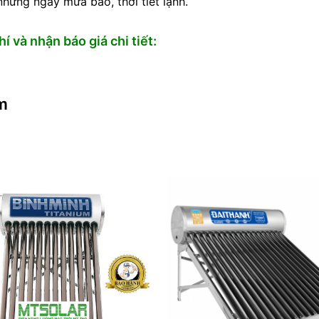
hững ngày mưa bão, thời tiết lạnh.
 và nhận báo giá chi tiết:
m