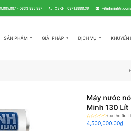
39.885.887 - 0833.885.887
CSKH : 0971.8888.09
vitinhminhtri.co
SẢN PHẨM
GIẢI PHÁP
DỊCH VỤ
KHUYẾN 
Máy nước nón
Minh 130 Lít
(
be the first
Rated
4,500,000.00
₫
0
out