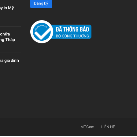
y in Mỹ
a chữa
ồng Tháp
ra gia đình
MTCom
LIÊN HỆ