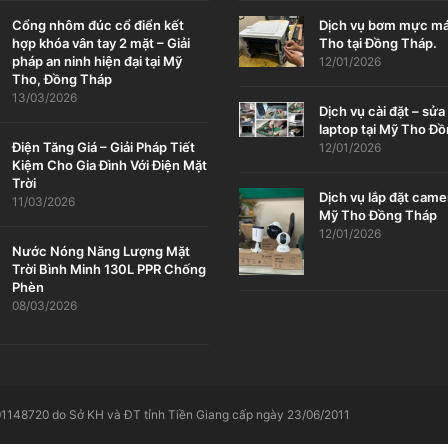
Cổng nhôm đúc cổ điển kết
Dịch vụ bơm mực má
hợp khóa vân tay 2 mặt – Giải
Tho tại Đồng Tháp.
pháp an ninh hiện đại tại Mỹ
12/01/2026
Tho, Đồng Tháp
13/03/2026
Dịch vụ cài đặt – sử
laptop tại Mỹ Tho Đ
Điện Tăng Giá – Giải Pháp Tiết
12/01/2026
Kiệm Cho Gia Đình Với Điện Mặt
Trời
Dịch vụ lắp đặt came
11/03/2026
Mỹ Tho Đồng Tháp
12/01/2026
Nước Nóng Năng Lượng Mặt
Trời Bình Minh 130L PPR Chống
Phèn
08/03/2026
148720 do Sở KH và ĐT tỉnh Tiền Giang cấp ngày 23/06/2011