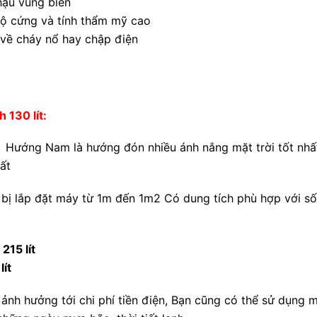
hậu vùng biển
ộ cứng và tính thẩm mỹ cao
 về cháy nổ hay chập điện
 130 lít:
Hướng Nam là hướng đón nhiều ánh nắng mặt trời tốt nhất 
ất
 bị lắp đặt máy từ 1m đến 1m2 Có dung tích phù hợp với s
215 lít
lít
nh hưởng tới chi phí tiền điện, Bạn cũng có thể sử dụng m