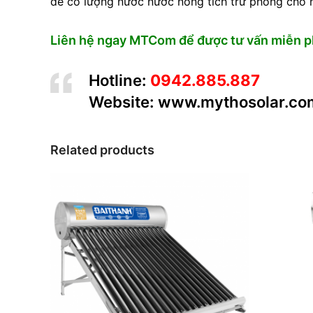
để có lượng nước nước nóng tích trữ phòng cho n
Liên hệ ngay MTCom để được tư vấn miễn phí
Hotline:
0942.885.887
Website: www.mythosolar.co
Related products