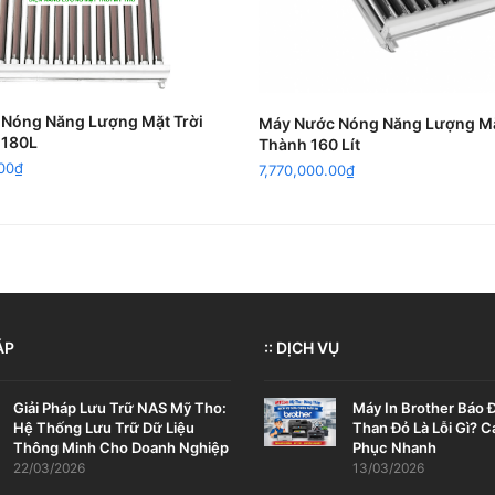
ADD TO CART
ADD TO CART
Nóng Năng Lượng Mặt Trời
Máy Nước Nóng Năng Lượng Mặt
 180L
Thành 160 Lít
00
₫
7,770,000.00
₫
ÁP
:: DỊCH VỤ
Giải Pháp Lưu Trữ NAS Mỹ Tho:
Máy In Brother Báo
Hệ Thống Lưu Trữ Dữ Liệu
Than Đỏ Là Lỗi Gì? 
Thông Minh Cho Doanh Nghiệp
Phục Nhanh
22/03/2026
13/03/2026