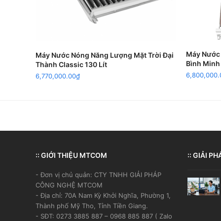
ADD TO CART
Máy Nước 
Máy Nước Nóng Năng Lượng Mặt Trời Đại
Bình Minh
Thành Classic 130 Lít
6,800,000.
6,770,000.00
₫
:: GIỚI THIỆU MTCOM
:: GIẢI PH
- Đơn vị chủ quản: CTY TNHH GIẢI PHÁP
CÔNG NGHỆ MTCOM
- Địa chỉ: 70A Nam Kỳ Khởi Nghĩa, Phường 1,
Thành phố Mỹ Tho, Tỉnh Tiền Giang.
- SĐT: 0273 3885 887 – 0968 885 887 ( Zalo