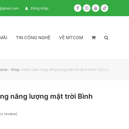
Facebook
Instagram
Youtube
Tiktok
m@gmail.com
Đăng nhập
MÃI
TIN CÔNG NGHỆ
VỀ MTCOM
Home
»
Shop
»
Máy nước nóng năng lượng mặt trời Bình Minh 130 Lít
g năng lượng mặt trời Bình
 to review
)