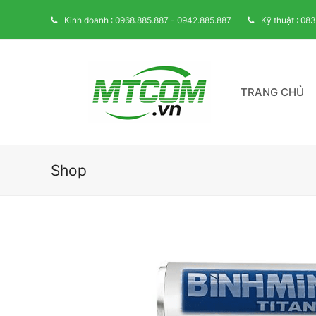
Kinh doanh : 0968.885.887 - 0942.885.887
Kỹ thuật : 08
TRANG CHỦ
Shop